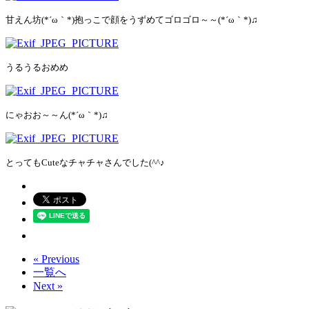
甘えん坊(*´ω｀*)抱っこで顔をうずめてゴロゴロ～～(*´ω｀*)♫
うるうるおめめ
にゃおお～～ん(*´ω｀*)♫
とってもCuteなチャチャさんでした(^^♪
« Previous
一覧へ
Next »