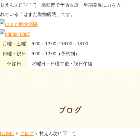
甘えん坊(*´▽｀*)｜高知市で予防医療・早期発見に力を入
れている「はまだ動物病院」です。
月曜～土曜
9:00～12:00／16:00～18:00
日曜・祝日
9:00～12:00（予約制）
休診日
水曜日・日曜午後・祝日午後
HOME
当院の
スタッ
診療案
医院案
特色
フ紹介
内
内・ア
クセス
ブログ
HOME
>
ブログ
>
甘えん坊(*´▽｀*)