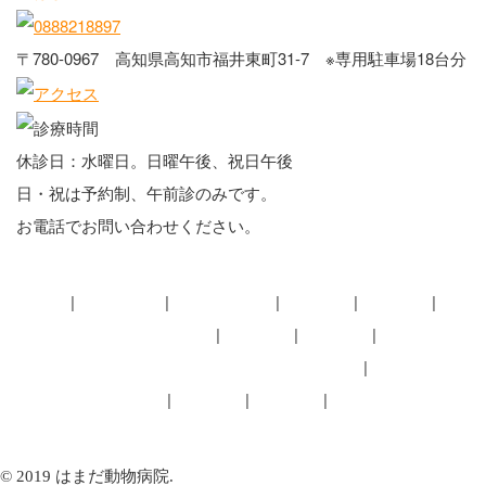
〒780-0967 高知県高知市福井東町31-7 ※専用駐車場18台分
休診日：水曜日。日曜午後、祝日午後
日・祝は予約制、午前診のみです。
お電話でお問い合わせください。
HOME
当院の特色
スタッフ紹介
診療案内
一般診療
エキゾチックアニマル診療
予防医療
病理検査
キャット・フレンドリー・クリニック（CFC）
医院案内・アクセス
採用情報
お知らせ
ブログ
© 2019 はまだ動物病院.