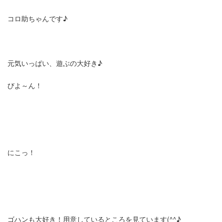
コロ助ちゃんです♪
元気いっぱい、遊ぶの大好き♪
びよ～ん！
にこっ！
ゴハンも大好き！用意しているところを見ています(^^♪